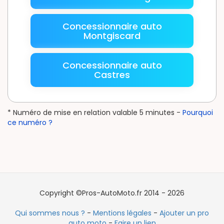
Concessionnaire auto
Montgiscard
Concessionnaire auto
Castres
* Numéro de mise en relation valable 5 minutes -
Pourquoi
ce numéro ?
Copyright ©Pros-AutoMoto.fr 2014 - 2026
Qui sommes nous ?
-
Mentions légales
-
Ajouter un pro
auto moto
-
Faire un lien