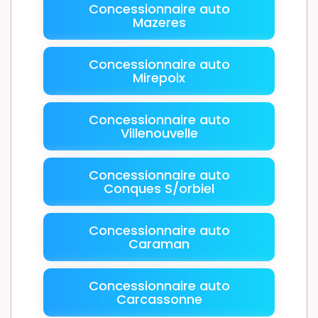
Concessionnaire auto
Mazeres
Concessionnaire auto
Mirepoix
Concessionnaire auto
Villenouvelle
Concessionnaire auto
Conques S/orbiel
Concessionnaire auto
Caraman
Concessionnaire auto
Carcassonne