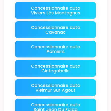
Concessionnaire auto
Viviers Lès Montagnes
Concessionnaire auto
Cavanac
Concessionnaire auto
Pamiers
Concessionnaire auto
Cintegabelle
Concessionnaire auto
Vielmur Sur Agout
Concessionnaire auto
Saint Jean Du Falga