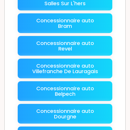
Salles Sur L'hers
Concessionnaire auto
Bram
Concessionnaire auto
Revel
Concessionnaire auto
Villefranche De Lauragais
Concessionnaire auto
Belpech
Concessionnaire auto
Dourgne