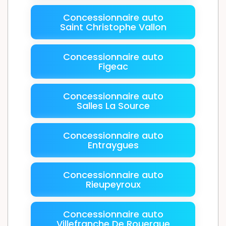
Concessionnaire auto
Saint Christophe Vallon
Concessionnaire auto
Figeac
Concessionnaire auto
Salles La Source
Concessionnaire auto
Entraygues
Concessionnaire auto
Rieupeyroux
Concessionnaire auto
Villefranche De Rouergue