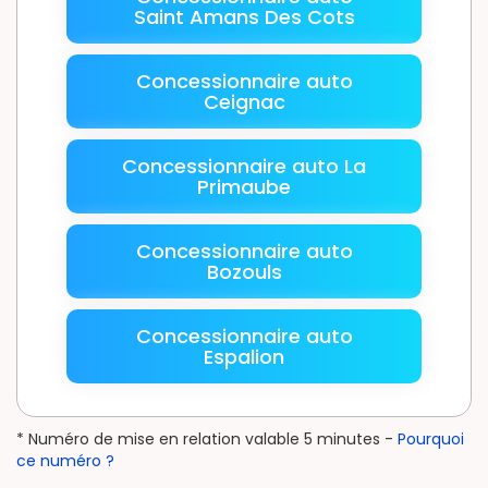
Saint Amans Des Cots
Concessionnaire auto
Ceignac
Concessionnaire auto La
Primaube
Concessionnaire auto
Bozouls
Concessionnaire auto
Espalion
* Numéro de mise en relation valable 5 minutes -
Pourquoi
ce numéro ?