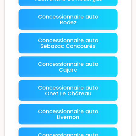
Concessionnaire auto
Rodez
Concessionnaire auto
Sébazac Concourès
Concessionnaire auto
Cajarc
Concessionnaire auto
Onet Le Château
Concessionnaire auto
Livernon
Concessionnaire auto