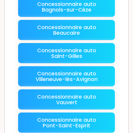
Concessionnaire auto
Bagnols-sur-Cèze
Concessionnaire auto
Beaucaire
Concessionnaire auto
Saint-Gilles
Concessionnaire auto
Villeneuve-lès-Avignon
Concessionnaire auto
Vauvert
Concessionnaire auto
Pont-Saint-Esprit