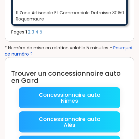
11 Zone Artisanale Et Commerciale Defraisse 30150
Roquemaure
Pages
1
2
3
4
5
* Numéro de mise en relation valable 5 minutes -
Pourquoi
ce numéro ?
Trouver un concessionnaire auto
en Gard
Concessionnaire auto
Nîmes
Concessionnaire auto
Alès