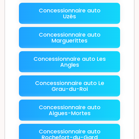
Concessionnaire auto
Uzès
Concessionnaire auto
Marguerittes
Concessionnaire auto Les
Angles
Concessionnaire auto Le
Grau-du-Roi
Concessionnaire auto
Aigues-Mortes
Concessionnaire auto
Rochefort-du-Gard