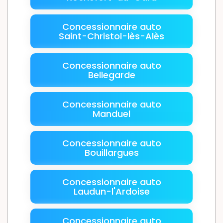
Concessionnaire auto
Saint-Christol-lès-Alès
Concessionnaire auto
Bellegarde
Concessionnaire auto
Manduel
Concessionnaire auto
Bouillargues
Concessionnaire auto
Laudun-l'Ardoise
Concessionnaire auto