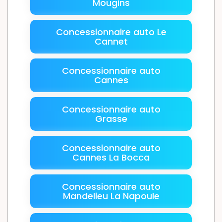
Mougins
Concessionnaire auto Le
Cannet
Concessionnaire auto
Cannes
Concessionnaire auto
Grasse
Concessionnaire auto
Cannes La Bocca
Concessionnaire auto
Mandelieu La Napoule