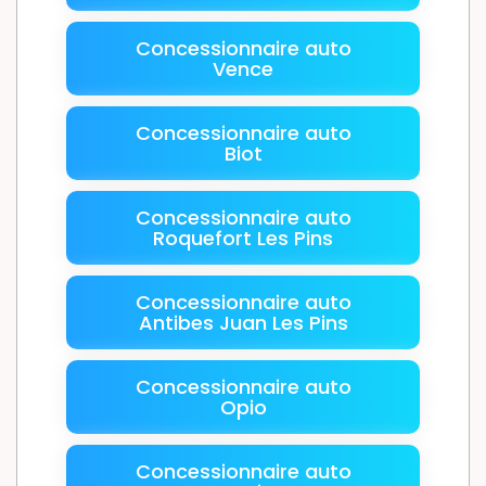
Concessionnaire auto
Vence
Concessionnaire auto
Biot
Concessionnaire auto
Roquefort Les Pins
Concessionnaire auto
Antibes Juan Les Pins
Concessionnaire auto
Opio
Concessionnaire auto