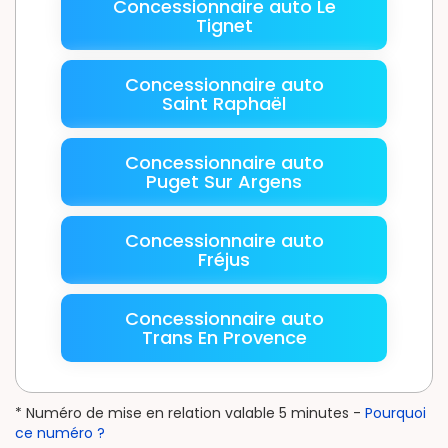
Concessionnaire auto Le
Tignet
Concessionnaire auto
Saint Raphaël
Concessionnaire auto
Puget Sur Argens
Concessionnaire auto
Fréjus
Concessionnaire auto
Trans En Provence
* Numéro de mise en relation valable 5 minutes -
Pourquoi
ce numéro ?