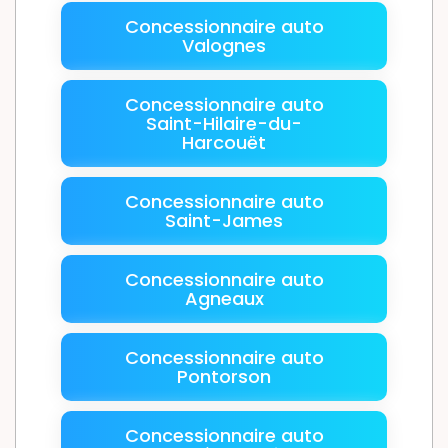
Concessionnaire auto
Valognes
Concessionnaire auto
Saint-Hilaire-du-
Harcouët
Concessionnaire auto
Saint-James
Concessionnaire auto
Agneaux
Concessionnaire auto
Pontorson
Concessionnaire auto