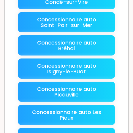
Condé-sur-Vire
Concessionnaire auto
Saint-Pair-sur-Mer
Concessionnaire auto
Bréhal
Concessionnaire auto
Isigny-le-Buat
Concessionnaire auto
Picauville
Concessionnaire auto Les
Pieux