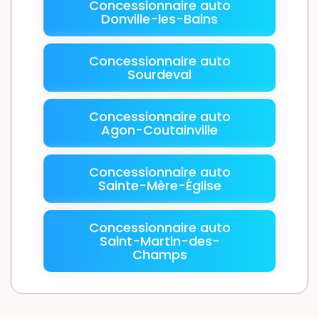
Concessionnaire auto
Donville-les-Bains
Concessionnaire auto
Sourdeval
Concessionnaire auto
Agon-Coutainville
Concessionnaire auto
Sainte-Mère-Église
Concessionnaire auto
Saint-Martin-des-
Champs