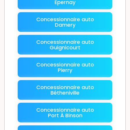
Epernay
Concessionnaire auto
Damery
Concessionnaire auto
Guignicourt
Concessionnaire auto
Pierry
Concessionnaire auto
Bétheniville
Concessionnaire auto
Port À Binson