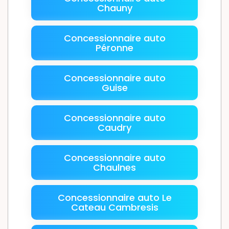
Chauny
Concessionnaire auto
Péronne
Concessionnaire auto
Guise
Concessionnaire auto
Caudry
Concessionnaire auto
Chaulnes
Concessionnaire auto Le
Cateau Cambresis