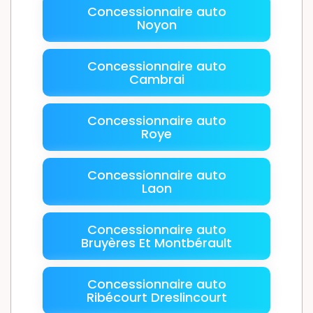
Concessionnaire auto
Noyon
Concessionnaire auto
Cambrai
Concessionnaire auto
Roye
Concessionnaire auto
Laon
Concessionnaire auto
Bruyères Et Montbérault
Concessionnaire auto
Ribécourt Dreslincourt