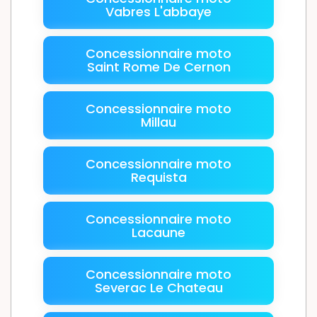
Vabres L'abbaye
Concessionnaire moto
Saint Rome De Cernon
Concessionnaire moto
Millau
Concessionnaire moto
Requista
Concessionnaire moto
Lacaune
Concessionnaire moto
Severac Le Chateau