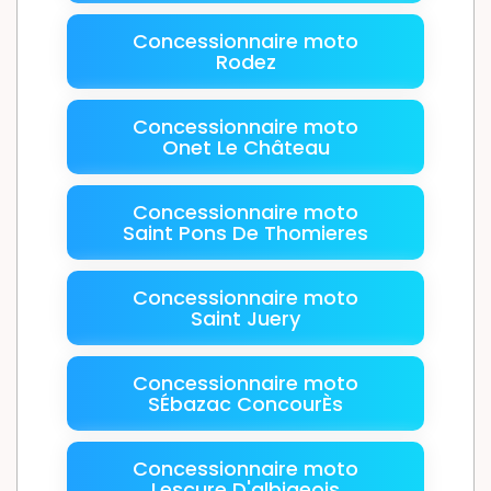
Concessionnaire moto
Rodez
Concessionnaire moto
Onet Le Château
Concessionnaire moto
Saint Pons De Thomieres
Concessionnaire moto
Saint Juery
Concessionnaire moto
SÉbazac ConcourÈs
Concessionnaire moto
Lescure D'albigeois