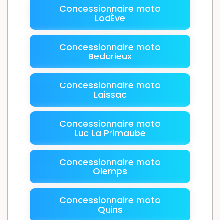
Concessionnaire moto
LodÈve
Concessionnaire moto
Bedarieux
Concessionnaire moto
Laissac
Concessionnaire moto
Luc La Primaube
Concessionnaire moto
Olemps
Concessionnaire moto
Quins