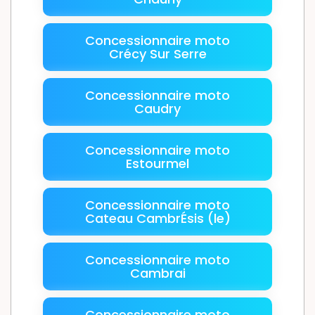
Concessionnaire moto
Crécy Sur Serre
Concessionnaire moto
Caudry
Concessionnaire moto
Estourmel
Concessionnaire moto
Cateau CambrÉsis (le)
Concessionnaire moto
Cambrai
Concessionnaire moto