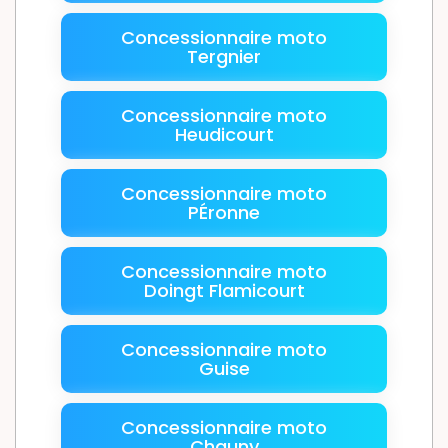
Concessionnaire moto
Tergnier
Concessionnaire moto
Heudicourt
Concessionnaire moto
PÉronne
Concessionnaire moto
Doingt Flamicourt
Concessionnaire moto
Guise
Concessionnaire moto
Chauny