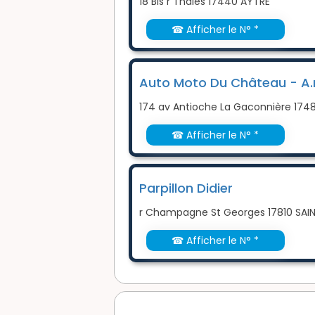
18 Bis r Thales 17440 AYTRE
☎ Afficher le N° *
Auto Moto Du Château - A.
174 av Antioche La Gaconnière 174
☎ Afficher le N° *
Parpillon Didier
r Champagne St Georges 17810 SA
☎ Afficher le N° *