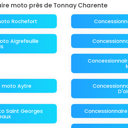
aire moto près de Tonnay Charente
oto Rochefort
Concessionna
to Aigrefeuille
Concessionna
is
Concessionnair
 moto Aytre
Concessionna
D'ol
o Saint Georges
Concessionnaire
eaux