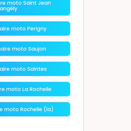
re moto Saint Jean
'angély
aire moto Perigny
aire moto Saujon
aire moto Saintes
re moto La Rochelle
e moto Rochelle (la)