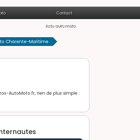
oto
Contact
Actu auto moto
to Charente-Maritime
s-AutoMoto.fr, rien de plus simple :
internautes