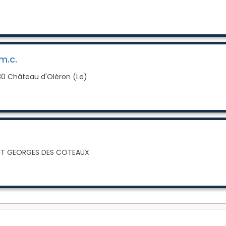
m.c.
80 Château d'Oléron (Le)
INT GEORGES DES COTEAUX