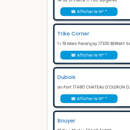
☎ Afficher le N° *
Trike Corner
1 r 19 Mars Parançay 17330 BERNAY 
☎ Afficher le N° *
Dubois
av Port 17480 CHATEAU D'OLERON (L
☎ Afficher le N° *
Bouyer