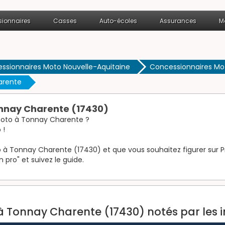
ionnaires
Casses
Auto-écoles
Assurances
M
ssionnaires Moto Nouvelle-Aquitaine
Concessionnaires Mo
arente
nnay Charente (17430)
oto à Tonnay Charente ?
 !
à Tonnay Charente (17430) et que vous souhaitez figurer sur Pro
n pro" et suivez le guide.
 Tonnay Charente (17430) notés par les 