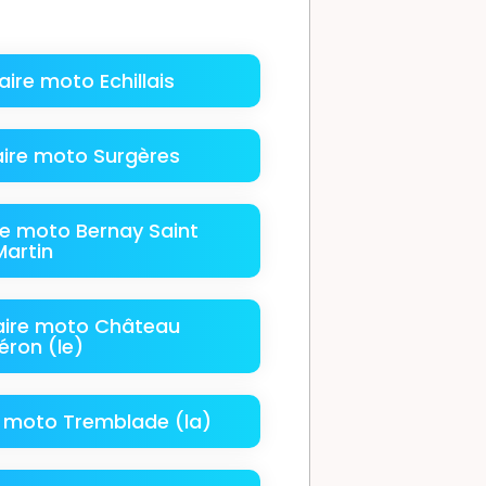
ire moto Echillais
ire moto Surgères
e moto Bernay Saint
Martin
ire moto Château
éron (le)
 moto Tremblade (la)