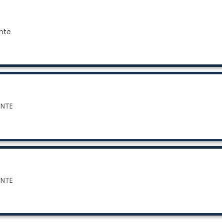
nte
ENTE
ENTE