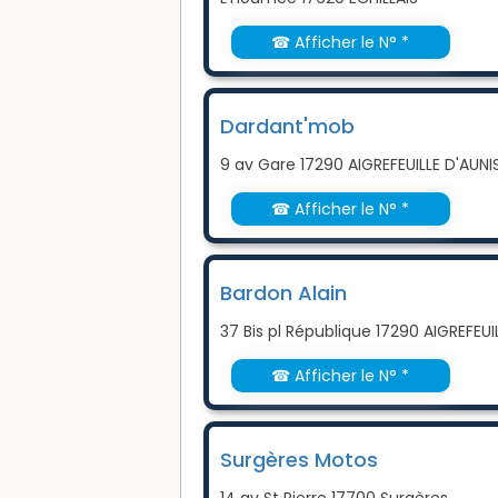
☎ Afficher le N° *
Dardant'mob
9 av Gare 17290 AIGREFEUILLE D'AUNI
☎ Afficher le N° *
Bardon Alain
37 Bis pl République 17290 AIGREFEUI
☎ Afficher le N° *
Surgères Motos
14 av St Pierre 17700 Surgères