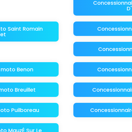
Concessionnai
D
to Saint Romain
Concessionn
et
Concessionn
e moto Benon
Concessionn
oto Breuillet
Concessionnai
oto Puilboreau
Concessionnair
to MauzÉ Sur Le