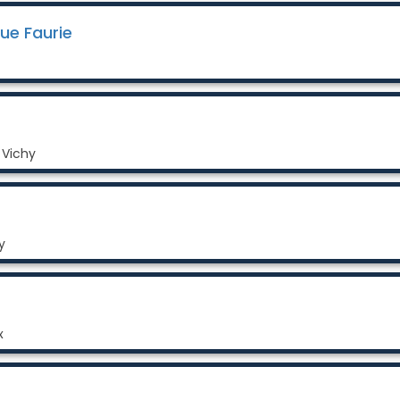
ue Faurie
 Vichy
y
x