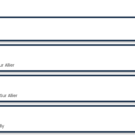
 Allier
ur Allier
lly