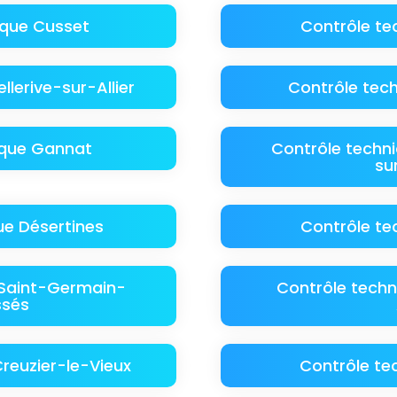
ique Cusset
Contrôle t
llerive-sur-Allier
Contrôle tec
ique Gannat
Contrôle techn
su
ue Désertines
Contrôle t
 Saint-Germain-
Contrôle tech
ssés
reuzier-le-Vieux
Contrôle te