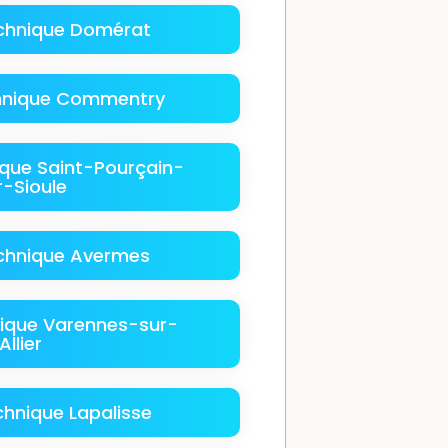
echnique Domérat
hnique Commentry
ique Saint-Pourçain-
r-Sioule
echnique Avermes
nique Varennes-sur-
Allier
chnique Lapalisse