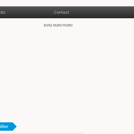
oto
Contact
Actu auto moto
llier