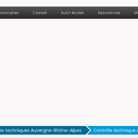
ionnaires
Casses
Auto-écoles
Assurances
M
es techniques Auvergne-Rhône-Alpes
Contrôle technique A