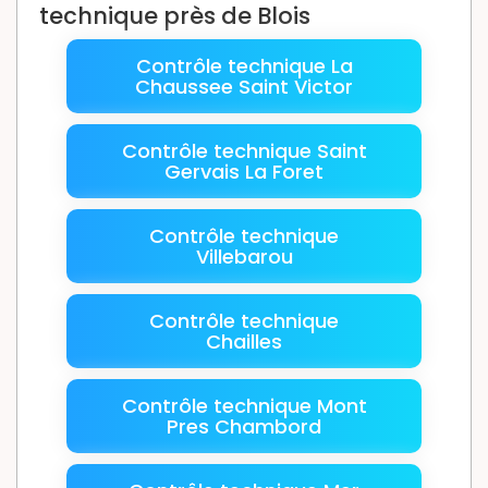
technique près de Blois
Contrôle technique La
Chaussee Saint Victor
Contrôle technique Saint
Gervais La Foret
Contrôle technique
Villebarou
Contrôle technique
Chailles
Contrôle technique Mont
Pres Chambord