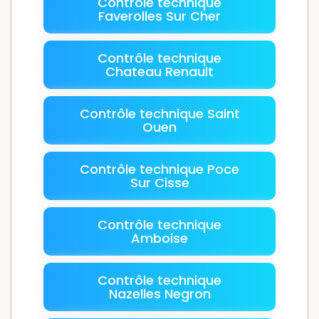
Contrôle technique
Faverolles Sur Cher
Contrôle technique
Chateau Renault
Contrôle technique Saint
Ouen
Contrôle technique Poce
Sur Cisse
Contrôle technique
Amboise
Contrôle technique
Nazelles Negron