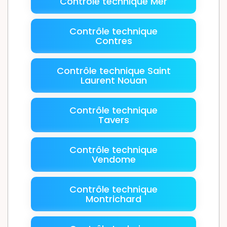
Contrôle technique Mer
Contrôle technique
Contres
Contrôle technique Saint
Laurent Nouan
Contrôle technique
Tavers
Contrôle technique
Vendome
Contrôle technique
Montrichard