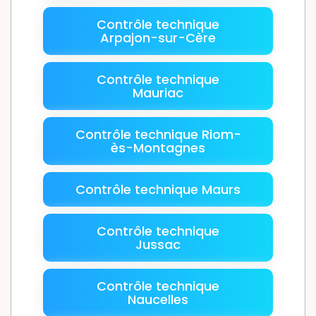
Contrôle technique
Arpajon-sur-Cère
Contrôle technique
Mauriac
Contrôle technique Riom-
ès-Montagnes
Contrôle technique Maurs
Contrôle technique
Jussac
Contrôle technique
Naucelles