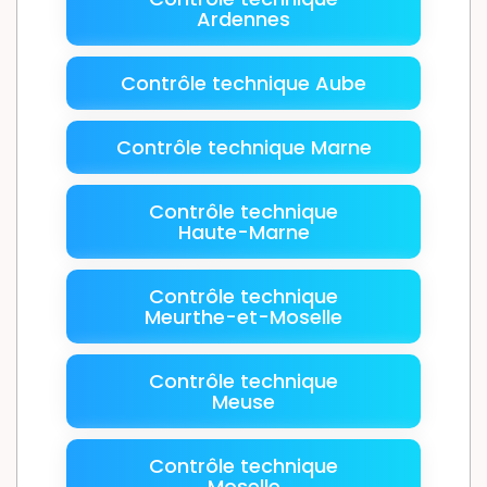
Ardennes
Contrôle technique Aube
Contrôle technique Marne
Contrôle technique
Haute-Marne
Contrôle technique
Meurthe-et-Moselle
Contrôle technique
Meuse
Contrôle technique
Moselle