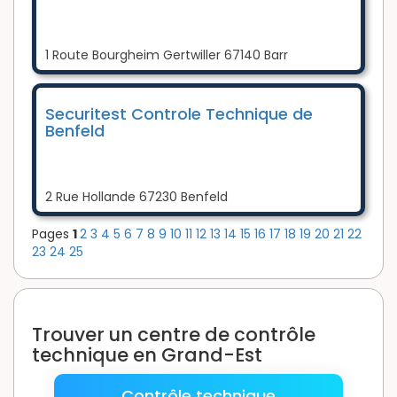
1 Route Bourgheim Gertwiller 67140 Barr
Securitest Controle Technique de
Benfeld
2 Rue Hollande 67230 Benfeld
Pages
1
2
3
4
5
6
7
8
9
10
11
12
13
14
15
16
17
18
19
20
21
22
23
24
25
Trouver un centre de contrôle
technique en Grand-Est
Contrôle technique