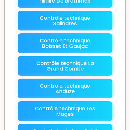
Hilaire De Brethmas
Contrôle technique
Salindres
Contrôle technique
Boisset Et Gaujac
Contrôle technique La
Grand Combe
Contrôle technique
Anduze
Contrôle technique Les
Mages