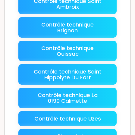
Contrôle technique Saint
Ambroix
Contrôle technique
Brignon
Contrôle technique
Quissac
Contrôle technique Saint
Hippolyte Du Fort
Contrôle technique La
0190 Calmette
Contrôle technique Uzes