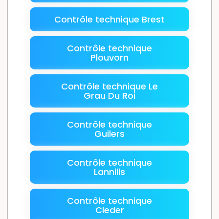
Contrôle technique Brest
Contrôle technique
Plouvorn
Contrôle technique Le
Grau Du Roi
Contrôle technique
Guilers
Contrôle technique
Lannilis
Contrôle technique
Cleder