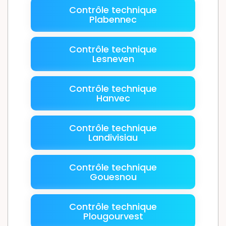
Contrôle technique
Plabennec
Contrôle technique
Lesneven
Contrôle technique
Hanvec
Contrôle technique
Landivisiau
Contrôle technique
Gouesnou
Contrôle technique
Plougourvest