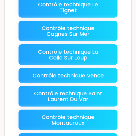
Contrôle technique Le
Tignet
Contrôle technique
Cagnes Sur Mer
Contrôle technique La
Colle Sur Loup
Contrôle technique Vence
Contrôle technique Saint
Laurent Du Var
Contrôle technique
Montauroux