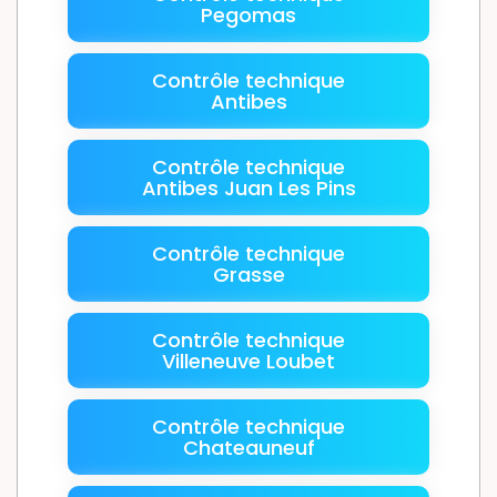
Pegomas
Contrôle technique
Antibes
Contrôle technique
Antibes Juan Les Pins
Contrôle technique
Grasse
Contrôle technique
Villeneuve Loubet
Contrôle technique
Chateauneuf