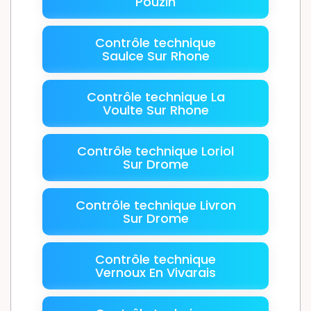
Pouzin
Contrôle technique
Saulce Sur Rhone
Contrôle technique La
Voulte Sur Rhone
Contrôle technique Loriol
Sur Drome
Contrôle technique Livron
Sur Drome
Contrôle technique
Vernoux En Vivarais