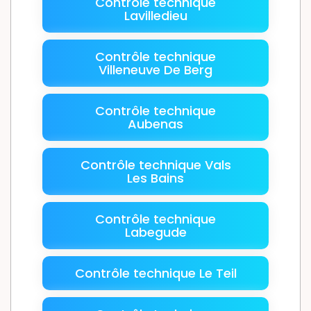
Contrôle technique
Lavilledieu
Contrôle technique
Villeneuve De Berg
Contrôle technique
Aubenas
Contrôle technique Vals
Les Bains
Contrôle technique
Labegude
Contrôle technique Le Teil