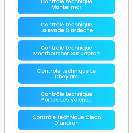
Contrôle technique
Montelimar
Contrôle technique
Lalevade D'ardeche
Contrôle technique
Montboucher Sur Jabron
Contrôle technique Le
Cheylard
Contrôle technique
Portes Les Valence
Contrôle technique Cleon
D'andran