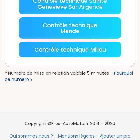
Contrôle technique Sainte
Genevieve Sur Argence
Contrôle technique
Mende
Contrôle technique Millau
* Numéro de mise en relation valable 5 minutes -
Pourquoi
ce numéro ?
Copyright ©Pros-AutoMoto.fr 2014 - 2026
Qui sommes nous ?
-
Mentions légales
-
Ajouter un pro