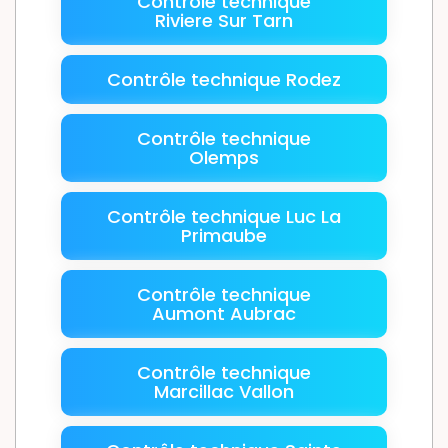
Contrôle technique
Riviere Sur Tarn
Contrôle technique Rodez
Contrôle technique
Olemps
Contrôle technique Luc La
Primaube
Contrôle technique
Aumont Aubrac
Contrôle technique
Marcillac Vallon