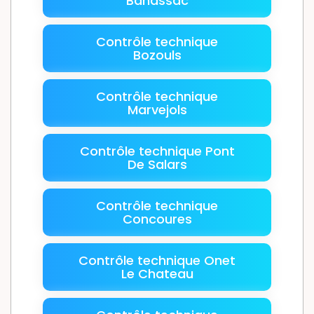
Banassac
Contrôle technique
Bozouls
Contrôle technique
Marvejols
Contrôle technique Pont
De Salars
Contrôle technique
Concoures
Contrôle technique Onet
Le Chateau