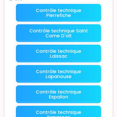
Contrôle technique
Pierrefiche
Contrôle technique Saint
Come D'olt
Contrôle technique
Laissac
Contrôle technique
Lapanouse
Contrôle technique
Espalion
Contrôle technique