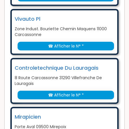
Vivauto Pl
Zone Indust. Bouriette Chemin Maquens 11000
Carcassonne
☎ Afficher le N° *
Controletechnique Du Lauragais
8 Route Carcassonne 31290 Villefranche De
Lauragais
☎ Afficher le N° *
Mirapicien
Porte Aval 09500 Mirepoix