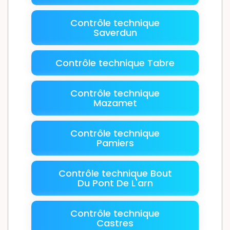
Contrôle technique
Saverdun
Contrôle technique Tabre
Contrôle technique
Mazamet
Contrôle technique
Pamiers
Contrôle technique Bout
Du Pont De L'arn
Contrôle technique
Castres