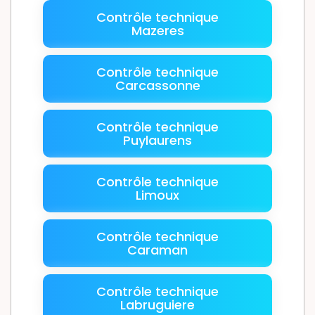
Contrôle technique
Mazeres
Contrôle technique
Carcassonne
Contrôle technique
Puylaurens
Contrôle technique
Limoux
Contrôle technique
Caraman
Contrôle technique
Labruguiere