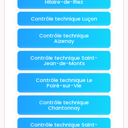
Hilaire-de-Riez
Contrôle technique Luçon
Contrôle technique
Aizenay
Contrôle technique Saint-
Jean-de-Monts
Contrôle technique Le
Poiré-sur-Vie
Contrôle technique
Chantonnay
Contrôle technique Saint-