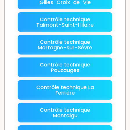
Gilles-Croix-de-Vie
Contrôle technique
Talmont-Saint-Hilaire
Contrôle technique
Mortagne-sur-Sèvre
Contrôle technique
Pouzauges
Contrôle technique La
Ferrière
Contrôle technique
Montaigu