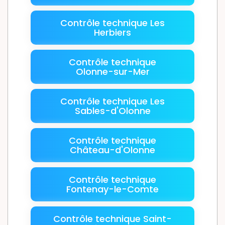
Contrôle technique Les
Herbiers
Contrôle technique
Olonne-sur-Mer
Contrôle technique Les
Sables-d'Olonne
Contrôle technique
Château-d'Olonne
Contrôle technique
Fontenay-le-Comte
Contrôle technique Saint-