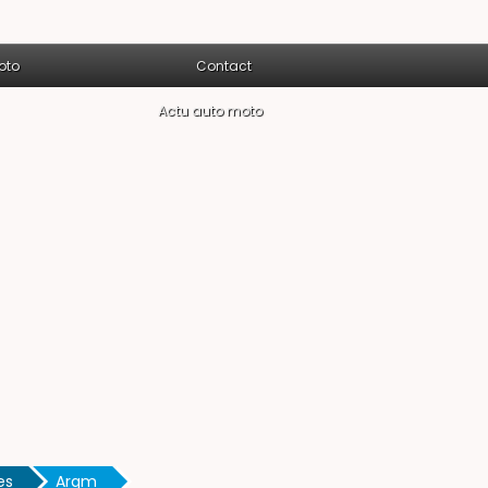
oto
Contact
Actu auto moto
es
Argm