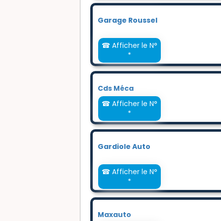
Garage Roussel
☎ Afficher le N°
*
Cds Méca
☎ Afficher le N°
*
Gardiole Auto
☎ Afficher le N°
*
Maxauto