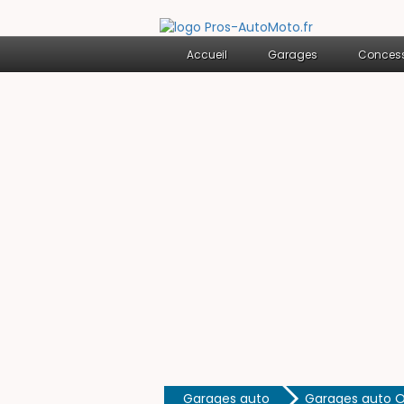
Accueil
Garages
Concess
Garages auto
Garages auto O