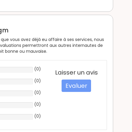
rgm
que vous avez déjà eu affaire à ses services, nous
valuations permettront aux autres internautes de
soit bonne ou mauvaise.
(
0
)
Laisser un avis
(
0
)
Evaluer
(
0
)
(
0
)
(
0
)