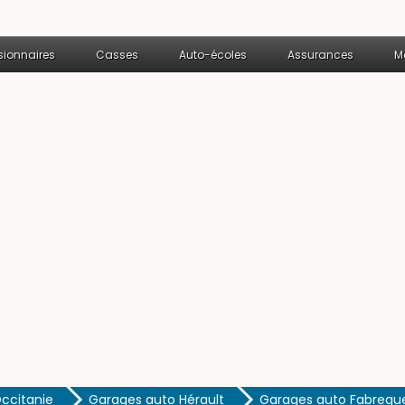
ionnaires
Casses
Auto-écoles
Assurances
M
ccitanie
Garages auto Hérault
Garages auto Fabregu