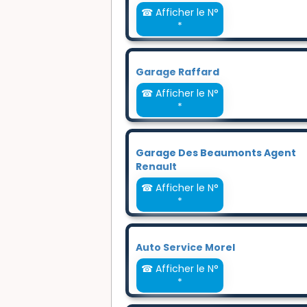
☎ Afficher le N°
*
Garage Raffard
☎ Afficher le N°
*
Garage Des Beaumonts Agent
Renault
☎ Afficher le N°
*
Auto Service Morel
☎ Afficher le N°
*