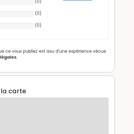
(
0
)
(
0
)
(
0
)
que ce vous publiez est issu d'une expérience vécue
légales
.
 la carte