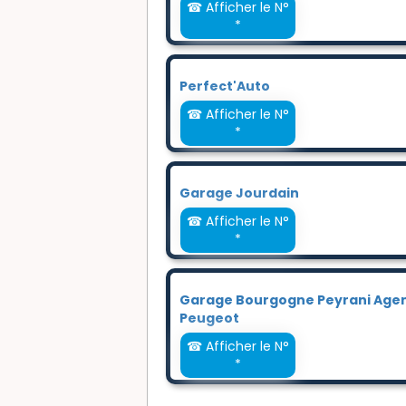
☎ Afficher le N°
*
Perfect'Auto
☎ Afficher le N°
*
Garage Jourdain
☎ Afficher le N°
*
Garage Bourgogne Peyrani Age
Peugeot
☎ Afficher le N°
*