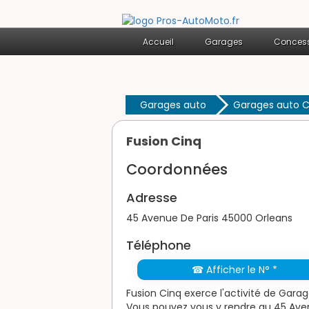
Accueil
Garages
Concess
Garages auto
Garages auto C
Fusion Cinq
Coordonnées
Adresse
45 Avenue De Paris 45000 Orleans
Téléphone
☎ Afficher le N° *
Fusion Cinq exerce l'activité de Garag
Vous pouvez vous y rendre au 45 Ave