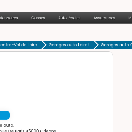
ionnaires
Casses
Auto-écoles
Assurances
M
entre-Val de Loire
Garages auto Loiret
Garages auto 
e auto.
nue De Paris 45000 Orleans.