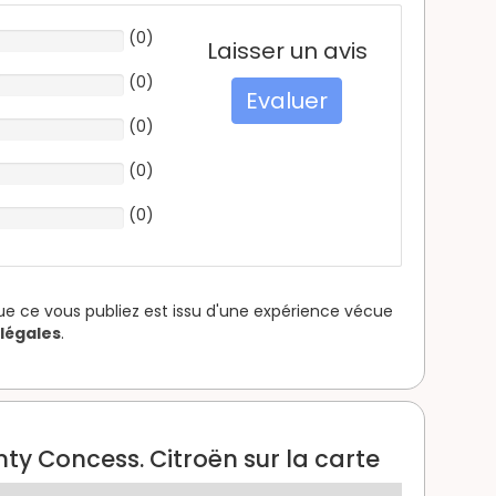
(
0
)
Laisser un avis
(
0
)
Evaluer
(
0
)
(
0
)
(
0
)
que ce vous publiez est issu d'une expérience vécue
légales
.
ty Concess. Citroën sur la carte