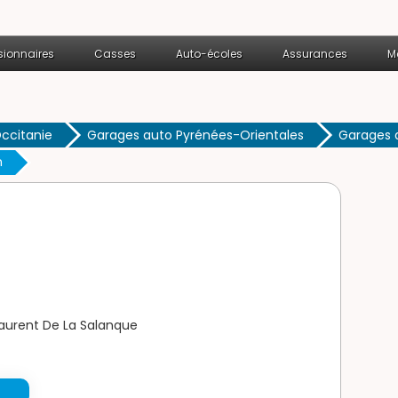
ionnaires
Casses
Auto-écoles
Assurances
M
ccitanie
Garages auto Pyrénées-Orientales
Garages a
n
Laurent De La Salanque