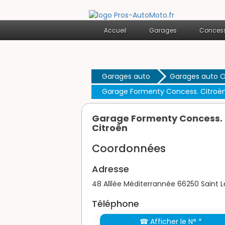
Accueil
Garages
Concess
Garages auto
Garages auto O
Garage Formenty Concess. Citroë
Garage Formenty Concess.
Citroën
Coordonnées
Adresse
48 Alllée Méditerrannée 66250 Saint 
Téléphone
☎ Afficher le N° *