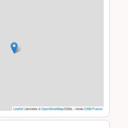
Leaflet
| données ©
OpenStreetMap
/ODbL - rendu
OSM France