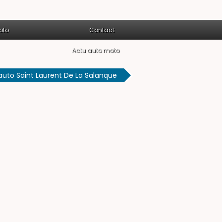
oto
Contact
Actu auto moto
uto Saint Laurent De La Salanque