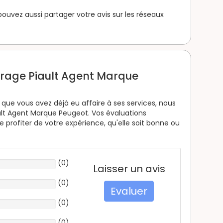
s pouvez aussi partager votre avis sur les réseaux
arage Piault Agent Marque
que vous avez déjà eu affaire à ses services, nous
lt Agent Marque Peugeot. Vos évaluations
 profiter de votre expérience, qu'elle soit bonne ou
(
0
)
Laisser un avis
(
0
)
Evaluer
(
0
)
(
0
)