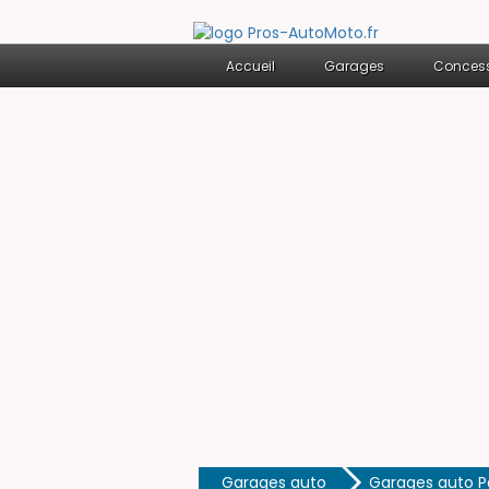
Accueil
Garages
Concess
Garages auto
Garages auto Pa