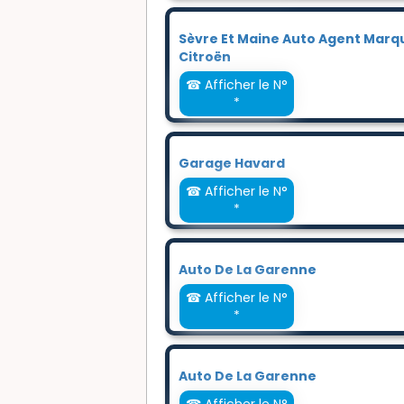
Sèvre Et Maine Auto Agent Marq
Citroën
☎ Afficher le N°
*
Garage Havard
☎ Afficher le N°
*
Auto De La Garenne
☎ Afficher le N°
*
Auto De La Garenne
☎ Afficher le N°