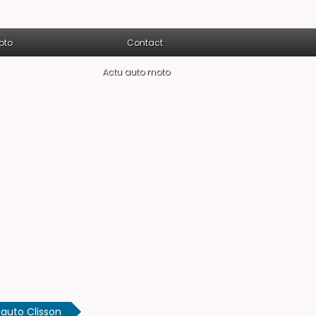
oto
Contact
Actu auto moto
auto Clisson