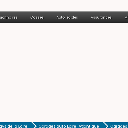
ionnaires
Casses
Auto-écoles
Assurances
M
ys de la Loire
Garages auto Loire-Atlantique
Garages 