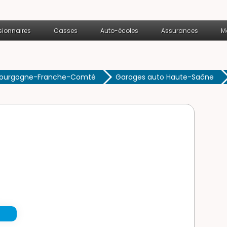
ionnaires
Casses
Auto-écoles
Assurances
M
Bourgogne-Franche-Comté
Garages auto Haute-Saône