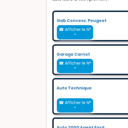
Siab Concess. Peugeot
☎ Afficher le N°
*
Garage Carnot
☎ Afficher le N°
*
Auto Technique
☎ Afficher le N°
*
Auto 2000 Agent Ford