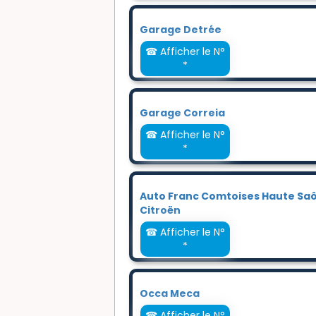
Garage Detrée
☎ Afficher le N°
*
Garage Correia
☎ Afficher le N°
*
Auto Franc Comtoises Haute Sa
Citroën
☎ Afficher le N°
*
Occa Meca
☎ Afficher le N°