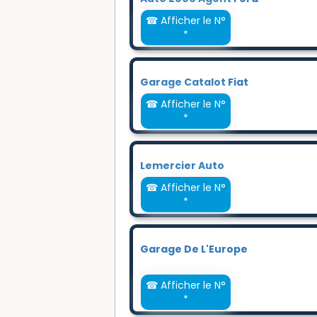
☎ Afficher le N°
*
Garage Catalot Fiat
☎ Afficher le N°
*
Lemercier Auto
☎ Afficher le N°
*
Garage De L'Europe
☎ Afficher le N°
*