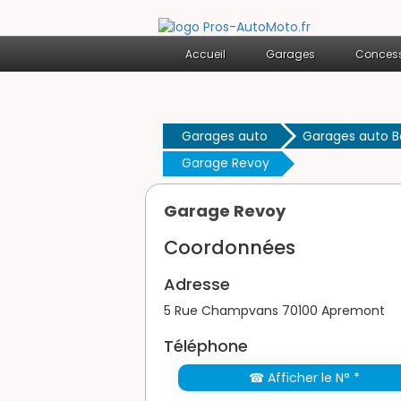
Accueil
Garages
Concess
Garages auto
Garages auto 
Garage Revoy
Garage Revoy
Coordonnées
Adresse
5 Rue Champvans 70100 Apremont
Téléphone
☎ Afficher le N° *