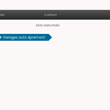
oto
Contact
Actu auto moto
Garages auto Apremont