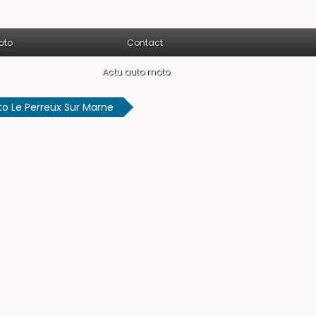
oto
Contact
Actu auto moto
o Le Perreux Sur Marne