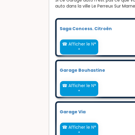
auto dans la ville Le Perreux Sur Marne
Saga Concess. Citroën
☎ Afficher le N°
*
Garage Bouhastine
☎ Afficher le N°
*
Garage Via
☎ Afficher le N°
*