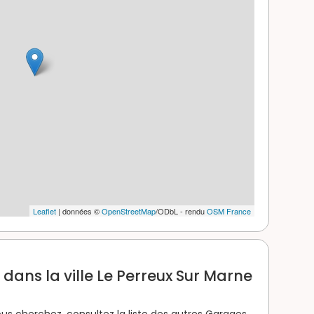
Leaflet
| données ©
OpenStreetMap
/ODbL - rendu
OSM France
dans la ville Le Perreux Sur Marne
us cherchez, consultez la liste des autres Garages