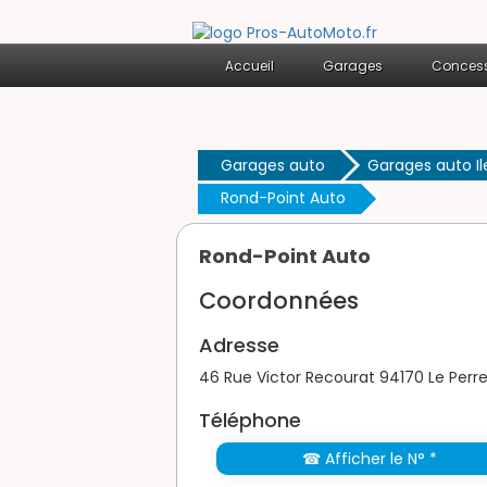
Accueil
Garages
Concess
Garages auto
Garages auto I
Rond-Point Auto
Rond-Point Auto
Coordonnées
Adresse
46 Rue Victor Recourat 94170 Le Perr
Téléphone
☎ Afficher le N° *