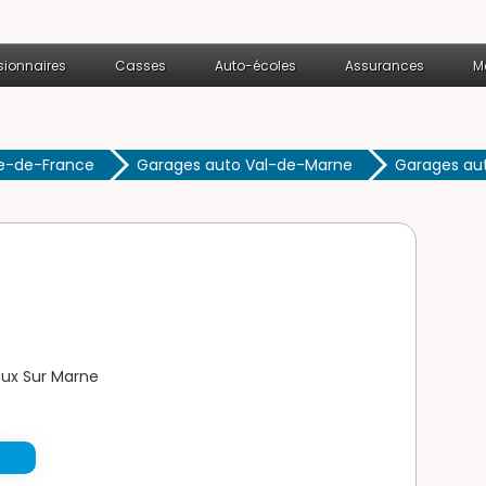
ionnaires
Casses
Auto-écoles
Assurances
M
le-de-France
Garages auto Val-de-Marne
Garages aut
eux Sur Marne