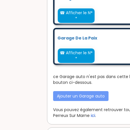
☎ Afficher le N°
*
Garage De La Paix
☎ Afficher le N°
*
ce Garage auto n'est pas dans cette l
bouton ci-dessous.
Ajouter un Garage auto
Vous pouvez également retrouver tous 
Perreux Sur Marne
ici
.