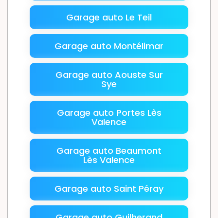
Garage auto Le Teil
Garage auto Montélimar
Garage auto Aouste Sur
Sye
Garage auto Portes Lès
Valence
Garage auto Beaumont
Lès Valence
Garage auto Saint Péray
Garage auto Guilherand