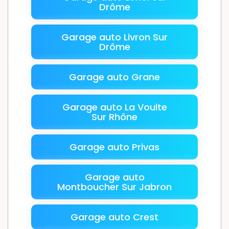
Drôme
Garage auto Livron Sur
Drôme
Garage auto Grane
Garage auto La Voulte
Sur Rhône
Garage auto Privas
Garage auto
Montboucher Sur Jabron
Garage auto Crest