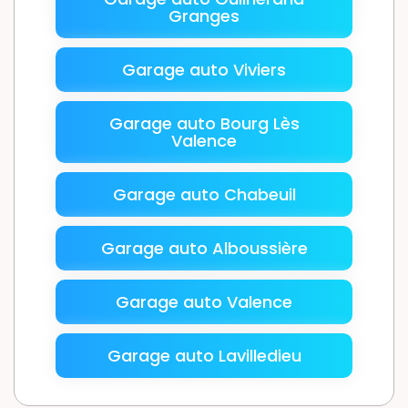
Granges
Garage auto Viviers
Garage auto Bourg Lès
Valence
Garage auto Chabeuil
Garage auto Alboussière
Garage auto Valence
Garage auto Lavilledieu