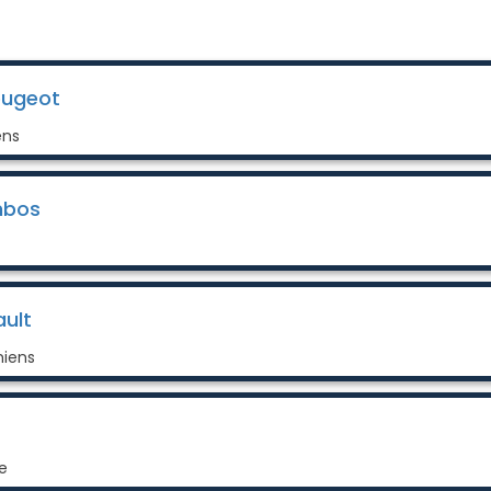
eugeot
ens
mbos
ult
miens
e