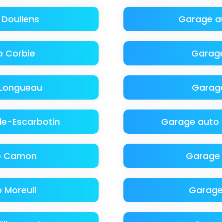
Doullens
Garage a
 Corbie
Garage
 Longueau
Garag
lle-Escarbotin
Garage auto 
o Camon
Garage 
 Moreuil
Garage