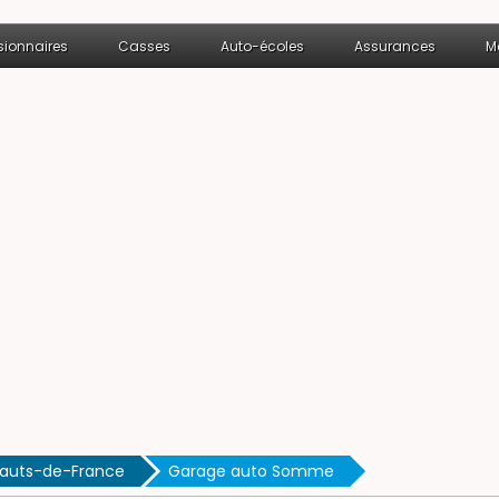
ionnaires
Casses
Auto-écoles
Assurances
M
Hauts-de-France
Garage auto Somme