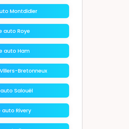
uto Montdidier
 auto Roye
e auto Ham
Villers-Bretonneux
auto Salouël
 auto Rivery