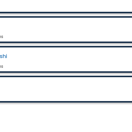
ns
shi
ns