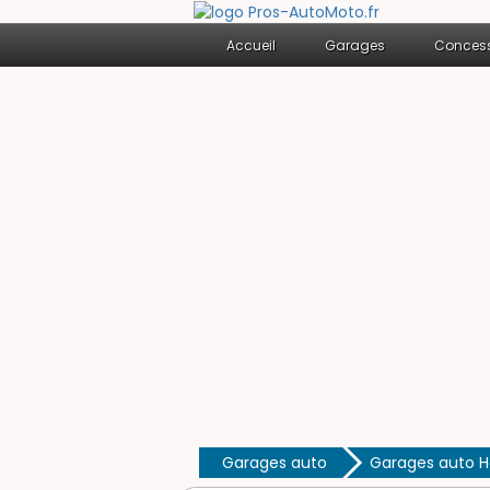
Accueil
Garages
Concess
Garages auto
Garages auto 