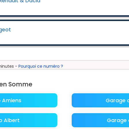
enault & Dacia
geot
minutes -
Pourquoi ce numéro ?
o en Somme
o Amiens
Garage a
 Albert
Garage 