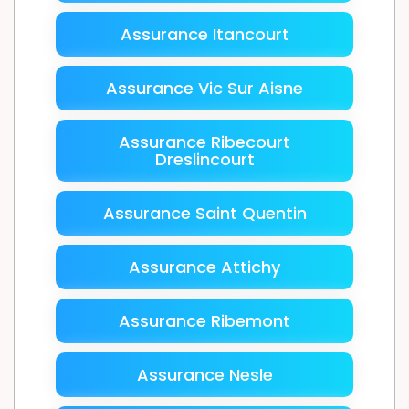
Assurance Itancourt
Assurance Vic Sur Aisne
Assurance Ribecourt
Dreslincourt
Assurance Saint Quentin
Assurance Attichy
Assurance Ribemont
Assurance Nesle