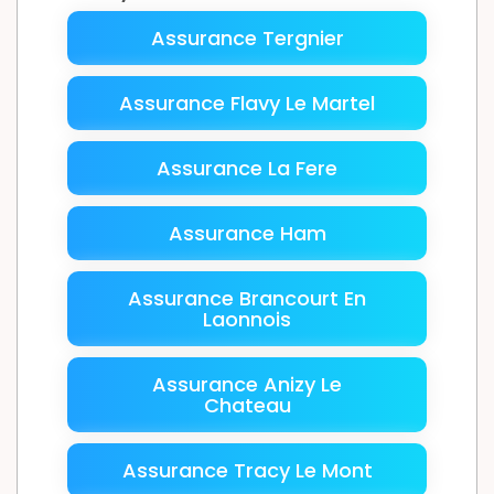
Assurance Tergnier
Assurance Flavy Le Martel
Assurance La Fere
Assurance Ham
Assurance Brancourt En
Laonnois
Assurance Anizy Le
Chateau
Assurance Tracy Le Mont