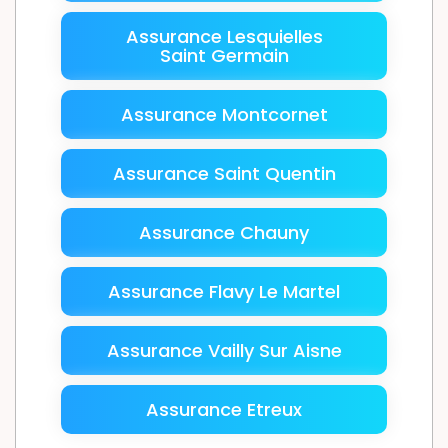
Assurance Lesquielles
Saint Germain
Assurance Montcornet
Assurance Saint Quentin
Assurance Chauny
Assurance Flavy Le Martel
Assurance Vailly Sur Aisne
Assurance Etreux