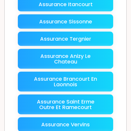
Assurance Itancourt
Assurance Sissonne
Assurance Tergnier
Assurance Anizy Le
Chateau
Assurance Brancourt En
Laonnois
Assurance Saint Erme
Outre Et Ramecourt
Assurance Vervins