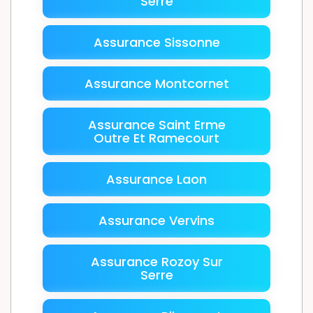
Serre
Assurance Sissonne
Assurance Montcornet
Assurance Saint Erme
Outre Et Ramecourt
Assurance Laon
Assurance Vervins
Assurance Rozoy Sur
Serre