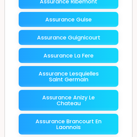
Assurance Ribemont
Assurance Guise
Assurance Guignicourt
Assurance La Fere
Assurance Lesquielles
Saint Germain
Assurance Anizy Le
Chateau
Assurance Brancourt En
Laonnois