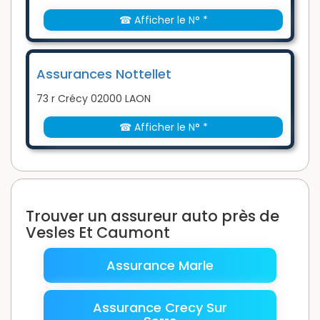
☎ Afficher le N° *
Assurances Nottellet
73 r Crécy 02000 LAON
☎ Afficher le N° *
Trouver un assureur auto près de
Vesles Et Caumont
Assurance Marle
Assurance Crecy Sur