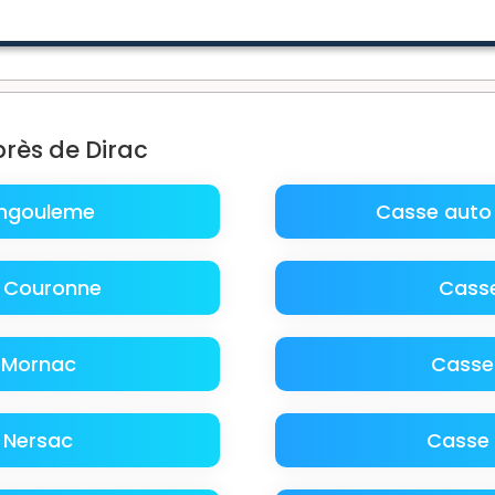
près de Dirac
Angouleme
Casse auto
 Couronne
Casse
 Mornac
Casse
 Nersac
Casse 