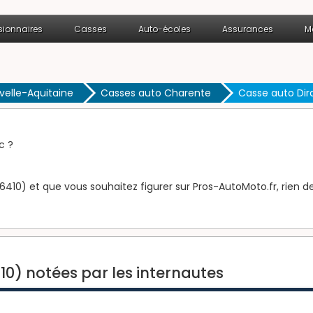
ionnaires
Casses
Auto-écoles
Assurances
M
velle-Aquitaine
Casses auto Charente
Casse auto Dir
c ?
6410) et que vous souhaitez figurer sur Pros-AutoMoto.fr, rien de
10) notées par les internautes