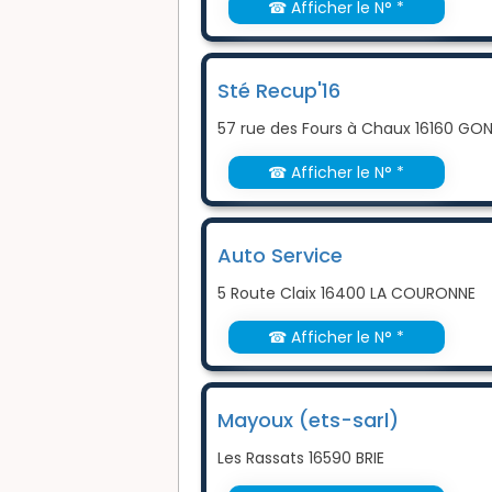
☎ Afficher le N° *
Sté Recup'16
57 rue des Fours à Chaux 16160 G
☎ Afficher le N° *
Auto Service
5 Route Claix 16400 LA COURONNE
☎ Afficher le N° *
Mayoux (ets-sarl)
Les Rassats 16590 BRIE