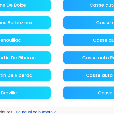
ne De Boixe
Casse auto
ous Barbezieux
Casse 
enouillac
Casse aut
rtin De Riberac
Casse auto R
tin De Riberac
Casse auto
Breville
Casse 
minutes -
Pourquoi ce numéro ?