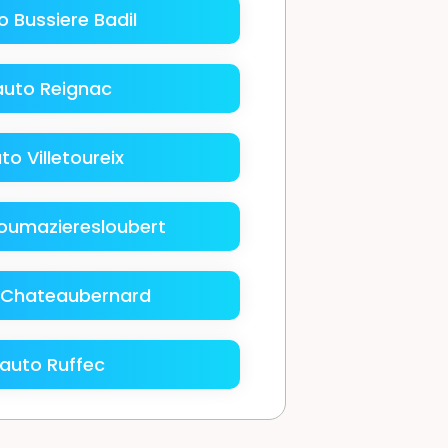
 Bussiere Badil
auto Reignac
o Villetoureix
oumazieresloubert
 Chateaubernard
auto Ruffec