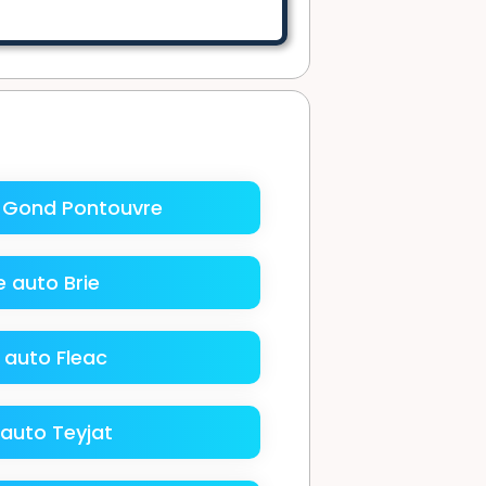
 Gond Pontouvre
 auto Brie
 auto Fleac
auto Teyjat