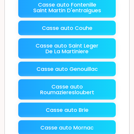
Casse auto Fontenille
Saint Martin D'entraigues
Casse auto Couhe
Casse auto Saint Leger
De La Martiniere
Casse auto Genouillac
Casse auto
Roumazieresloubert
Casse auto Brie
Casse auto Mornac