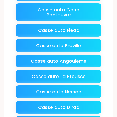
Casse auto Gond
Pontouvre
Casse auto Fleac
Casse auto Breville
Casse auto Angouleme
Casse auto La Brousse
Casse auto Nersac
Casse auto Dirac