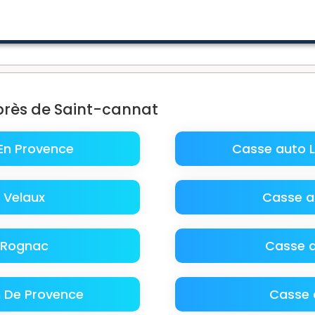
près de Saint-cannat
En Provence
Casse auto La
 Velaux
Casse au
 Rognac
Casse a
 De Provence
Casse 