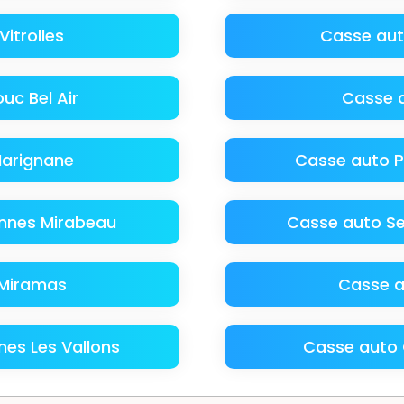
itrolles
Casse aut
uc Bel Air
Casse 
arignane
Casse auto 
nnes Mirabeau
Casse auto S
 Miramas
Casse a
es Les Vallons
Casse auto 