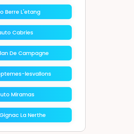
o Berre L'etang
auto Cabries
Plan De Campagne
eptemes-lesvallons
uto Miramas
Gignac La Nerthe