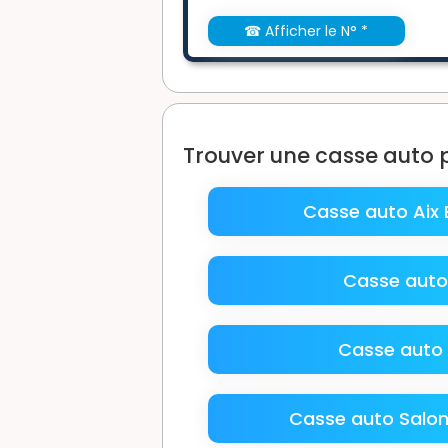
☎ Afficher le N° *
Trouver une casse auto 
Casse auto Aix 
Casse auto
Casse auto
Casse auto Salon