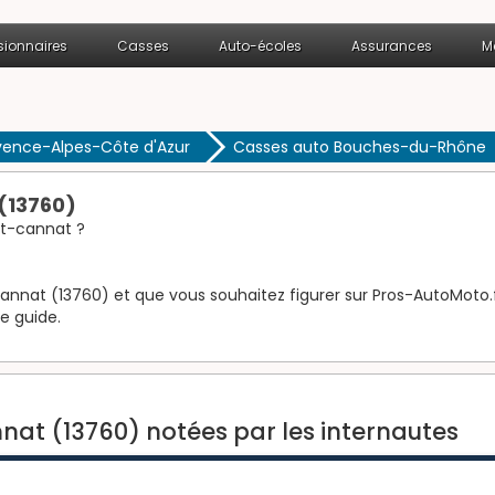
ionnaires
Casses
Auto-écoles
Assurances
M
vence-Alpes-Côte d'Azur
Casses auto Bouches-du-Rhône
(13760)
nt-cannat ?
annat (13760) et que vous souhaitez figurer sur Pros-AutoMoto.fr,
le guide.
nat (13760) notées par les internautes