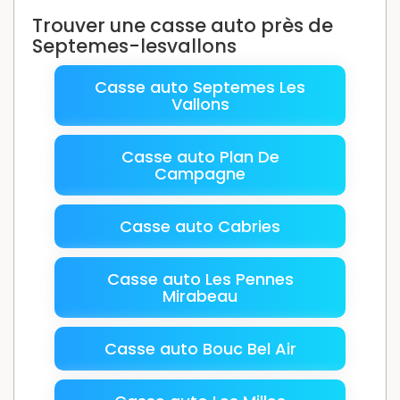
Trouver une casse auto près de
Septemes-lesvallons
Casse auto Septemes Les
Vallons
Casse auto Plan De
Campagne
Casse auto Cabries
Casse auto Les Pennes
Mirabeau
Casse auto Bouc Bel Air