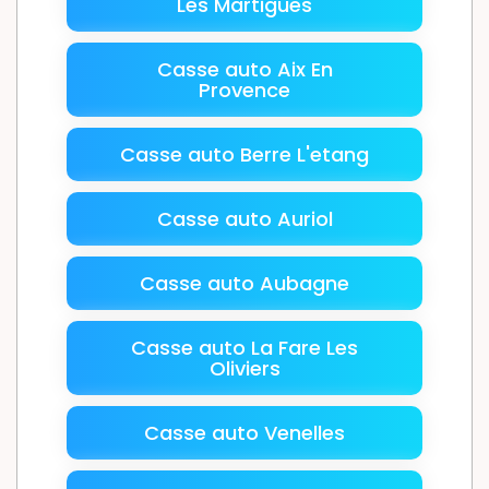
Les Martigues
Casse auto Aix En
Provence
Casse auto Berre L'etang
Casse auto Auriol
Casse auto Aubagne
Casse auto La Fare Les
Oliviers
Casse auto Venelles