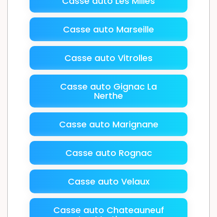
Casse auto Les Milles
Casse auto Marseille
Casse auto Vitrolles
Casse auto Gignac La
Nerthe
Casse auto Marignane
Casse auto Rognac
Casse auto Velaux
Casse auto Chateauneuf