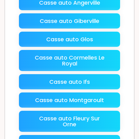
Casse auto Angerville
Casse auto Giberville
Casse auto Glos
Casse auto Cormelles Le
Royal
Casse auto Ifs
Casse auto Montgaroult
Casse auto Fleury Sur
Orne