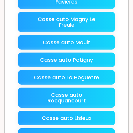
Favieres
Casse auto Magny Le
Freule
Casse auto Moult
Casse auto Potigny
Casse auto La Hoguette
Casse auto
Rocquancourt
Casse auto Lisieux