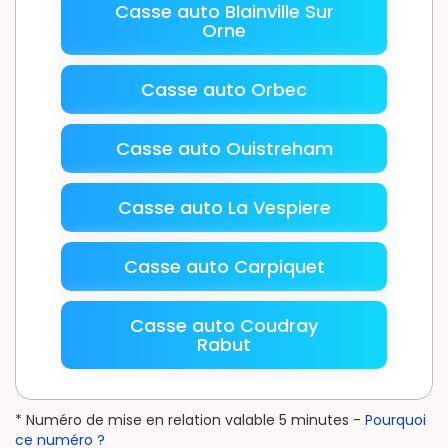
Casse auto Blainville Sur
Orne
Casse auto Orbec
Casse auto Ouistreham
Casse auto La Vespiere
Casse auto Carpiquet
Casse auto Coudray
Rabut
* Numéro de mise en relation valable 5 minutes -
Pourquoi
ce numéro ?