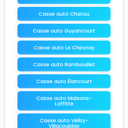
Casse auto Chatou
Casse auto Guyancourt
Casse auto Le Chesnay
Casse auto Rambouillet
Casse auto Élancourt
Casse auto Maisons-
Laffitte
Casse auto Vélizy-
Villacoublay