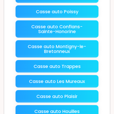
Casse auto Poissy
Casse auto Conflans-
Sainte-Honorine
Casse auto Montigny-le-
Bretonneux
Casse auto Trappes
Casse auto Les Mureaux
Casse auto Plaisir
Casse auto Houilles