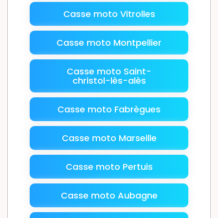
Casse moto Vitrolles
Casse moto Montpellier
Casse moto Saint-
christol-lès-alès
Casse moto Fabrègues
Casse moto Marseille
Casse moto Pertuis
Casse moto Aubagne