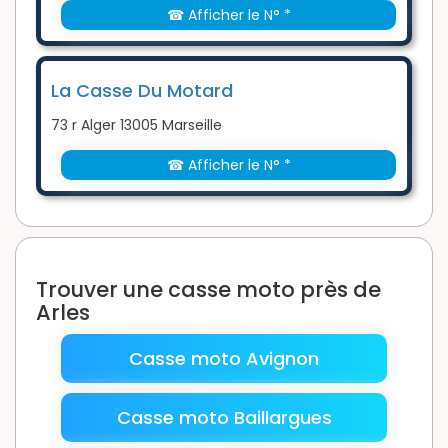
☎ Afficher le N° *
La Casse Du Motard
73 r Alger 13005 Marseille
☎ Afficher le N° *
Trouver une casse moto près de
Arles
Casse moto Avignon
Casse moto Baillargues