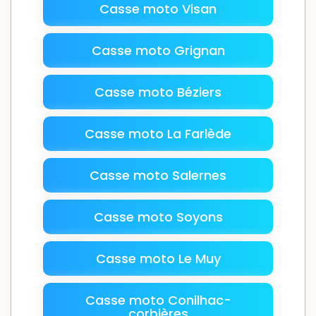
Casse moto Visan
Casse moto Grignan
Casse moto Béziers
Casse moto La Farlède
Casse moto Salernes
Casse moto Soyons
Casse moto Le Muy
Casse moto Conilhac-
corbières