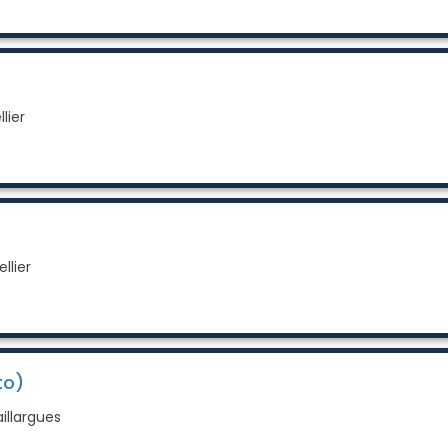
lier
llier
to)
illargues