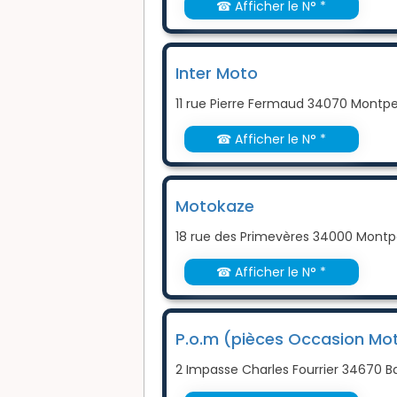
☎ Afficher le N° *
Inter Moto
11 rue Pierre Fermaud 34070 Montpel
☎ Afficher le N° *
Motokaze
18 rue des Primevères 34000 Montpe
☎ Afficher le N° *
P.o.m (pièces Occasion Mo
2 Impasse Charles Fourrier 34670 Ba