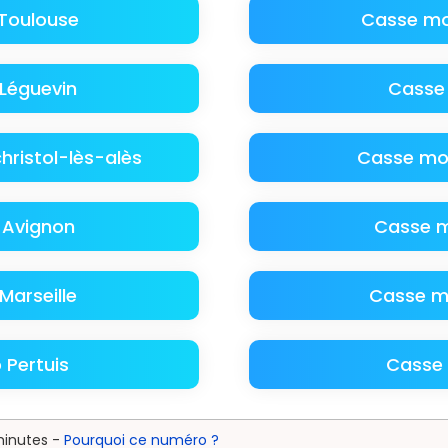
Toulouse
Casse mo
Léguevin
Casse
ristol-lès-alès
Casse mo
 Avignon
Casse m
arseille
Casse m
Pertuis
Casse 
minutes -
Pourquoi ce numéro ?