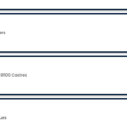
ers
 81100 Castres
ues