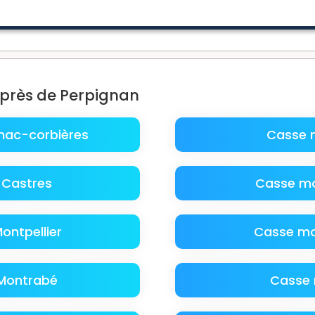
 près de Perpignan
hac-corbières
Casse 
 Castres
Casse mo
ntpellier
Casse mo
Montrabé
Casse 