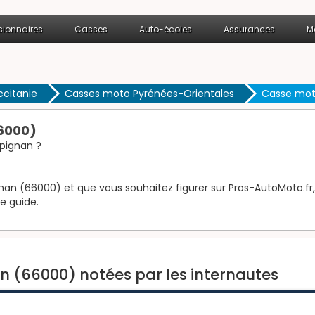
ionnaires
Casses
Auto-écoles
Assurances
M
citanie
Casses moto Pyrénées-Orientales
Casse mot
6000)
pignan ?
an (66000) et que vous souhaitez figurer sur Pros-AutoMoto.fr, r
le guide.
 (66000) notées par les internautes