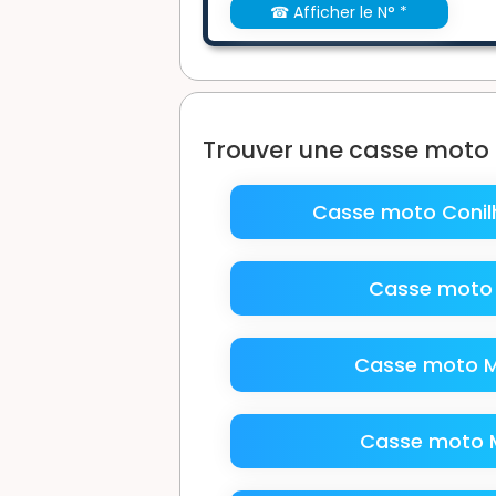
☎ Afficher le N° *
Trouver une casse moto
Casse moto Conil
Casse moto
Casse moto Mo
Casse moto 