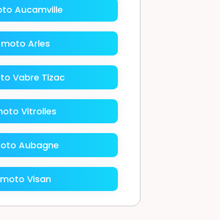
to Aucamville
 moto Arles
to Vabre Tizac
oto Vitrolles
oto Aubagne
moto Visan