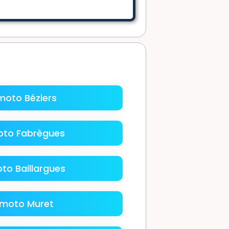
moto Béziers
to Fabrègues
to Baillargues
moto Muret