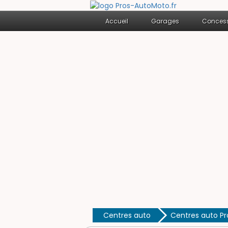
Accueil
Garages
Concess
Centres auto
Centres auto P