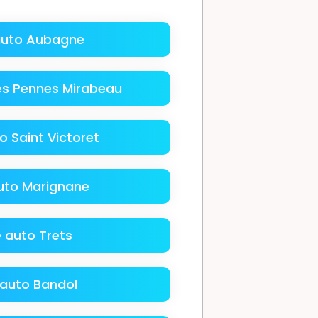
auto Aubagne
es Pennes Mirabeau
o Saint Victoret
uto Marignane
 auto Trets
 auto Bandol