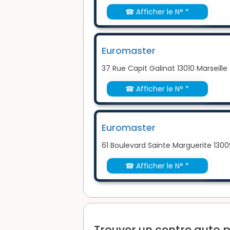
☎ Afficher le N° *
Euromaster
37 Rue Capit Galinat 13010 Marseille
☎ Afficher le N° *
Euromaster
61 Boulevard Sainte Marguerite 1300
☎ Afficher le N° *
Trouver un centre auto p