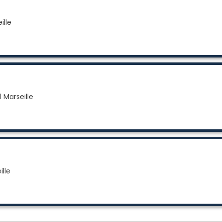
ille
 Marseille
ille