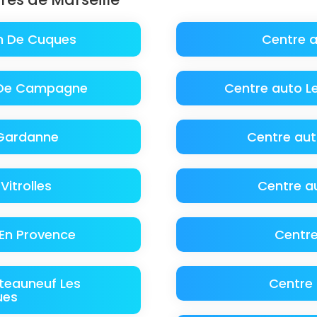
n De Cuques
Centre 
n De Campagne
Centre auto L
 Gardanne
Centre aut
Vitrolles
Centre a
 En Provence
Centre
teauneuf Les
Centre
ues