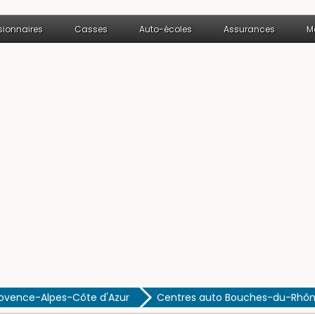
ionnaires
Casses
Auto-écoles
Assurances
M
rovence-Alpes-Côte d'Azur
Centres auto Bouches-du-Rhô