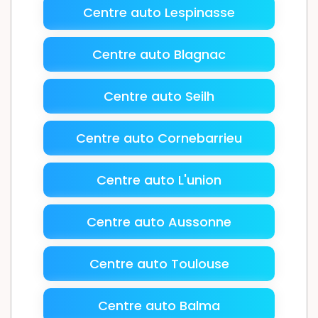
Centre auto Lespinasse
Centre auto Blagnac
Centre auto Seilh
Centre auto Cornebarrieu
Centre auto L'union
Centre auto Aussonne
Centre auto Toulouse
Centre auto Balma