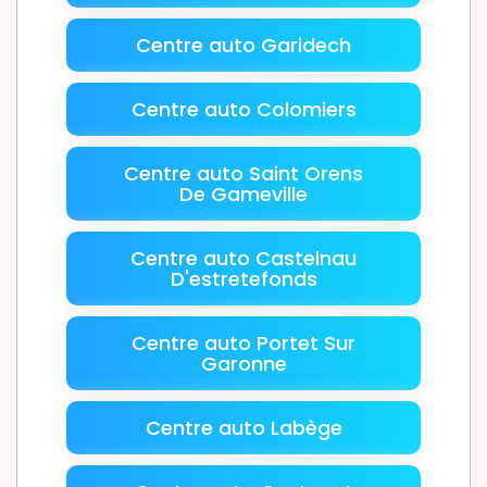
Centre auto Garidech
Centre auto Colomiers
Centre auto Saint Orens
De Gameville
Centre auto Castelnau
D'estretefonds
Centre auto Portet Sur
Garonne
Centre auto Labège