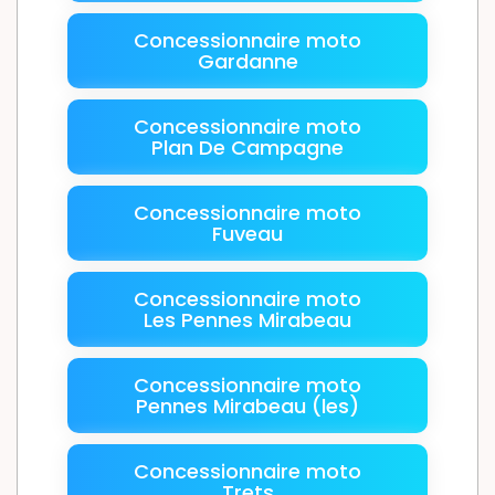
Concessionnaire moto
Gardanne
Concessionnaire moto
Plan De Campagne
Concessionnaire moto
Fuveau
Concessionnaire moto
Les Pennes Mirabeau
Concessionnaire moto
Pennes Mirabeau (les)
Concessionnaire moto
Trets