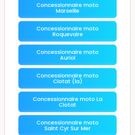
Concessionnaire moto
Marseille
Concessionnaire moto
Roquevaire
Concessionnaire moto
Auriol
Concessionnaire moto
Ciotat (la)
Concessionnaire moto La
Ciotat
Concessionnaire moto
Saint Cyr Sur Mer