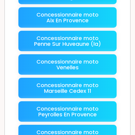
Concessionnaire moto
Aix En Provence
Concessionnaire moto
Penne Sur Huveaune (la)
Concessionnaire moto
Venelles
Concessionnaire moto
Marseille Cedex 11
Concessionnaire moto
Peyrolles En Provence
Concessionnaire moto