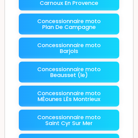
Carnoux En Provence
Concessionnaire moto
Plan De Campagne
Concessionnaire moto
Barjols
Concessionnaire moto
Beausset (le)
Concessionnaire moto
MÉounes LÈs Montrieux
Concessionnaire moto
Saint Cyr Sur Mer