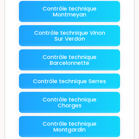
Contrôle technique
Montmeyan
Contrôle technique Vinon
Sur Verdon
Contrôle technique
Barcelonnette
Contrôle technique Serres
Contrôle technique
Chorges
Contrôle technique
Montgardin