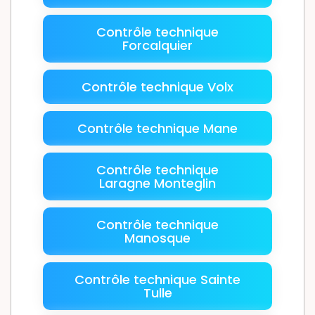
Contrôle technique
Forcalquier
Contrôle technique Volx
Contrôle technique Mane
Contrôle technique
Laragne Monteglin
Contrôle technique
Manosque
Contrôle technique Sainte
Tulle