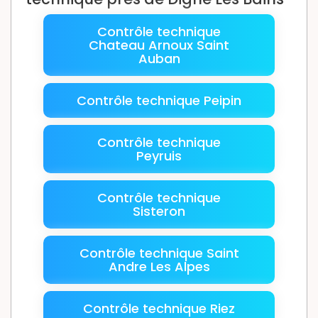
Contrôle technique
Chateau Arnoux Saint
Auban
Contrôle technique Peipin
Contrôle technique
Peyruis
Contrôle technique
Sisteron
Contrôle technique Saint
Andre Les Alpes
Contrôle technique Riez