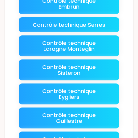
Contrôle technique
Embrun
Contrôle technique Serres
Contrôle technique
Laragne Monteglin
Contrôle technique
Sisteron
Contrôle technique
Eygliers
Contrôle technique
Guillestre