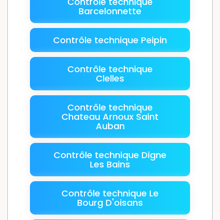
Contrôle technique
Barcelonnette
Contrôle technique Peipin
Contrôle technique
Clelles
Contrôle technique
Chateau Arnoux Saint
Auban
Contrôle technique Digne
Les Bains
Contrôle technique Le
Bourg D'oisans