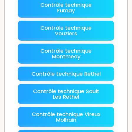
Contrôle technique
Fumay
Contrôle technique
Vouziers
Contrôle technique
Montmedy
Contrôle technique Rethel
Contrôle technique Sault
Les Rethel
Contrôle technique Vireux
Molhain