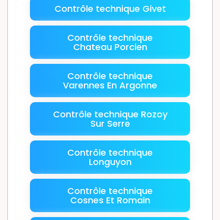
Contrôle technique Givet
Contrôle technique
Chateau Porcien
Contrôle technique
Varennes En Argonne
Contrôle technique Rozoy
Sur Serre
Contrôle technique
Longuyon
Contrôle technique
Cosnes Et Romain