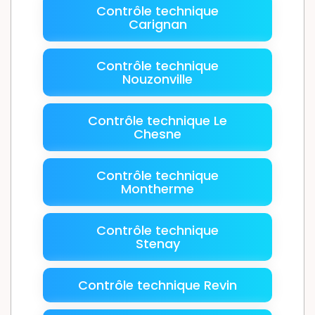
Contrôle technique
Carignan
Contrôle technique
Nouzonville
Contrôle technique Le
Chesne
Contrôle technique
Montherme
Contrôle technique
Stenay
Contrôle technique Revin