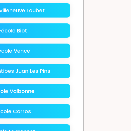
Villeneuve Loubet
école Biot
cole Vence
tibes Juan Les Pins
ole Valbonne
cole Carros