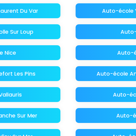
Laurent Du Var
Auto-école 
lle Sur Loup
Auto-
e Nice
Auto-é
fort Les Pins
Auto-école An
allauris
Auto-éc
ranche Sur Mer
Auto-é