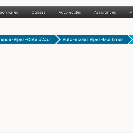
ionnaires
Casses
Auto-écoles
Assurances
M
vence-Alpes-Côte d'Azur
Auto-écoles Alpes-Maritimes