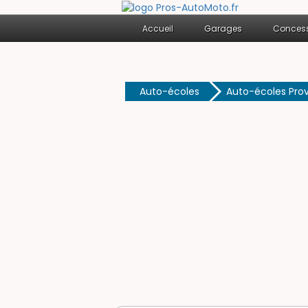
Accueil
Garages
Concess
Auto-écoles
Auto-écoles Pro