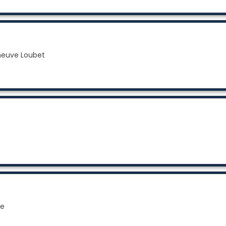
eneuve Loubet
ce