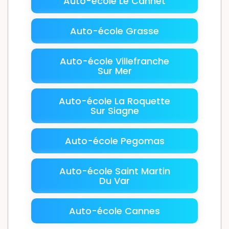
Auto-école Le Cannet
Auto-école Grasse
Auto-école Villefranche
Sur Mer
Auto-école La Roquette
Sur Siagne
Auto-école Pegomas
Auto-école Saint Martin
Du Var
Auto-école Cannes