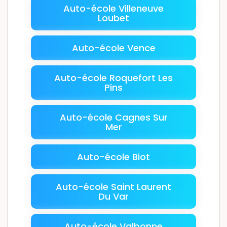
Auto-école Villeneuve
Loubet
Auto-école Vence
Auto-école Roquefort Les
Pins
Auto-école Cagnes Sur
Mer
Auto-école Biot
Auto-école Saint Laurent
Du Var
Auto-école Valbonne