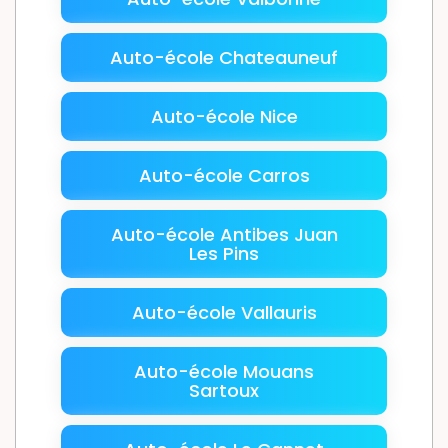
Auto-école Chateauneuf
Auto-école Nice
Auto-école Carros
Auto-école Antibes Juan
Les Pins
Auto-école Vallauris
Auto-école Mouans
Sartoux