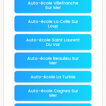
Auto-école Villefranche
Sur Mer
Auto-école La Colle Sur
Loup
Auto-école Saint Laurent
Du Var
Auto-école Beaulieu Sur
Mer
Auto-école La Turbie
Auto-école Cagnes Sur
Mer