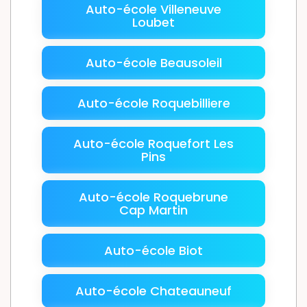
Auto-école Villeneuve
Loubet
Auto-école Beausoleil
Auto-école Roquebilliere
Auto-école Roquefort Les
Pins
Auto-école Roquebrune
Cap Martin
Auto-école Biot
Auto-école Chateauneuf